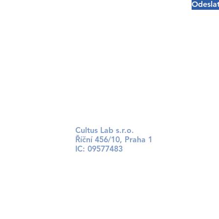
Odesla
i o nás
tní klub
ny
Napište nám
Zavolejte nám
Cultus Lab s.r.o.
Říční 456/10, Praha 1
​IC: 09577483