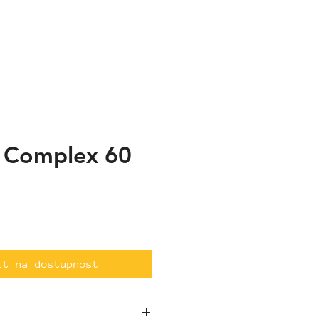
 Complex 60
it na dostupnost