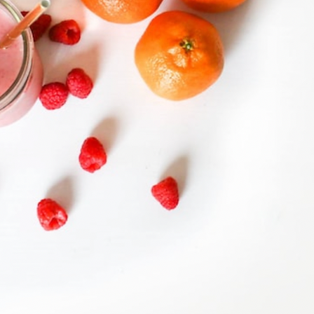
vstřebávat vše, co vám život
která obsahuje 
je silným detox
pomáhá podporov
vašemu tělu dosáhnout plného
systému a snižo
bjednejte si svůj balíček
! Vaše tělo vám za to