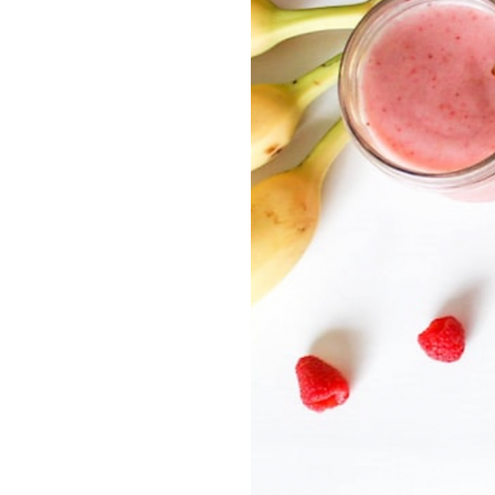
nálada a budete mít sílu 
nabízí.
Nechte Cultus Lab pomoci 
potenciálu. Nečekejte a o
Immunity Complex hned teď
poděkuje!