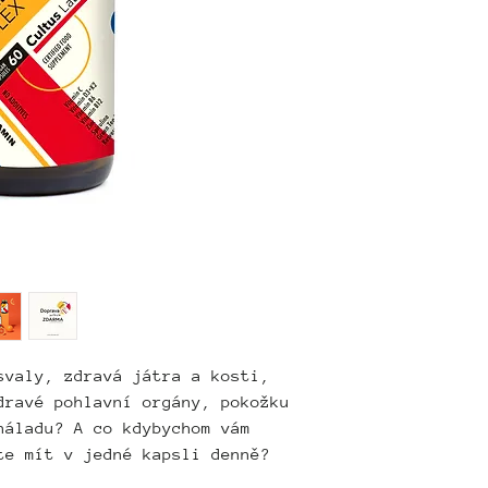
Vitamin D3 (1 0
vitamín, který 
kosti a svaly. 
podporuje zdrav
systému a pomáh
onemocnění.
Vitamin K2 (100
zdravé kosti a 
vstřebávání váp
udržovat správn
Vitamin C (500 
posílení imunit
zánětu. Také po
svaly, zdravá játra a kosti,
který je klíčov
kloubů a kostí.
dravé pohlavní orgány, pokožku
náladu? A co kdybychom vám
Zinek (10 mg)
je
te mít v jedné kapsli denně?
funkci imunitní