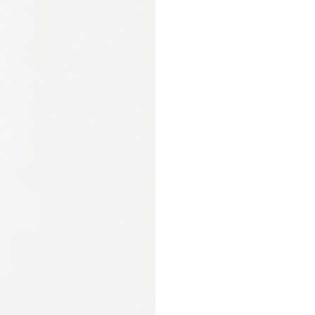
mnoho důležitých živin a
ikantem. Spirulina také
at zdraví imunitního
vat záněty.