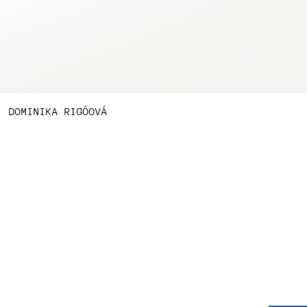
Rychlý náhled
, DOMINIKA RIGÓOVÁ
od
Přihlaš
věříme