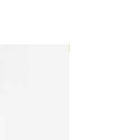
 vlasů a nehtů. Také je
ravé oči a pohlavní
0 mg)
je silný
erý pomáhá bojovat proti
oruje zdraví srdce a cév.
Ve výrobě.
 mg
) a
Vitamin B12 (3 μg
)
ro správnou funkci mozku a
mu a také pomáhají
 náladu. Tyto vitamíny
tvorbu červených krvinek a
ní systém.
ného čaje (100 mg
)
iny, což jsou silné
teré pomáhají bojovat
a pomáhají při snižování
g)
je jednobuněčná řasa,