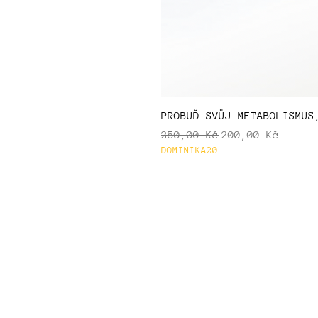
PROBUĎ SVŮJ METABOLISMUS
Běžná cena
Zvýhodněná cena
250,00 Kč
200,00 Kč
DOMINIKA20
Lab.
Obch
Cultus
Čemu 
O nás