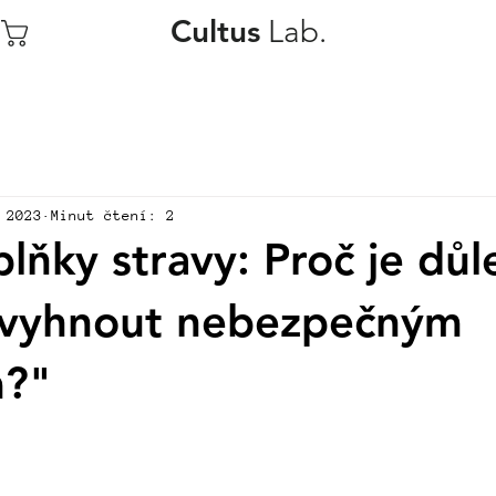
Lab.
Cultus
 2023
Minut čtení: 2
lňky stravy: Proč je důl
 vyhnout nebezpečným
m?"