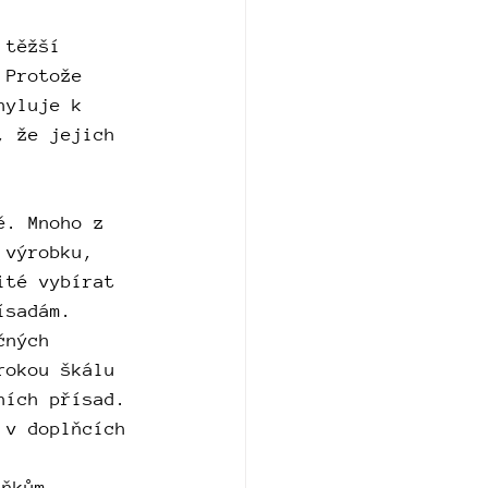
 těžší 
 Protože 
hyluje k 
, že jejich 
ě. Mnoho z 
 výrobku, 
ité vybírat 
ísadám.
čných 
rokou škálu 
ních přísad.
 v doplňcích 
lňkům 