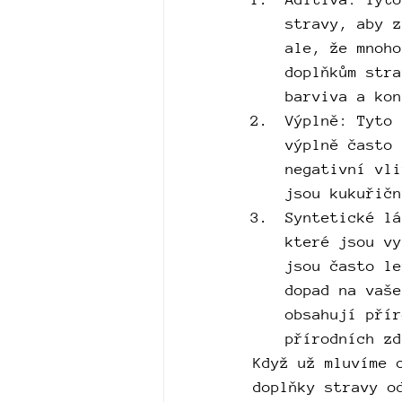
stravy, aby z
ale, že mnoho
doplňkům stra
barviva a kon
Výplně: Tyto 
výplně často 
negativní vli
jsou kukuřičn
Syntetické lá
které jsou vy
jsou často le
dopad na vaše
obsahují přír
přírodních zd
Když už mluvíme 
doplňky stravy o