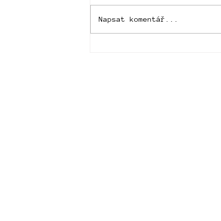
Napsat komentář...
Pampeliška a Ostropestřec:
Tajemství Očisty a
Regenerace pro Játra a Tělo
Lab.
Obch
Cultus
Čemu 
O nás
Blog
Napsal
Věrnos
Surovi