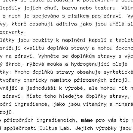
lepšily jejich chuť, barvu nebo texturu. Vši
 z nich je spojováno s rizikem pro zdraví. V
vy, které obsahují aditiva jako jsou umělá s
zervanty.
látky jsou použity k naplnění kapslí a table
snižují kvalitu doplňků stravy a mohou dokon
v na zdraví. Vyhněte se doplňkům stravy s vý
ý škrob, rýžová mouka a hydrogenující oleje
tky: Mnoho doplňků stravy obsahuje syntetick
tvořeny chemicky namísto přirozených zdrojů.
vnější a jednodušší k výrobě, ale mohou mít 
 zdraví. Místo toho hledejte doplňky stravy,
odní ingredience, jako jsou vitamíny a miner
rojů.
o přírodních ingrediencích, máme pro vás tip 
d společnosti Cultus Lab. Jejich výrobky jsou