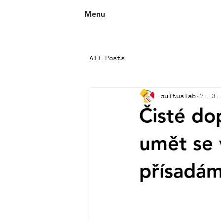
Menu
All Posts
cultuslab
7. 3.
Čisté dop
umět se
přísadá