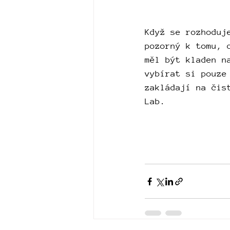
Když se rozhoduj
pozorný k tomu, 
měl být kladen n
vybírat si pouze
zakládají na čis
Lab.