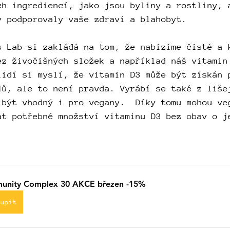
ch ingrediencí, jako jsou byliny a rostliny, 
y podporovaly vaše zdraví a blahobyt.
s Lab si zakládá na tom, že nabízíme čisté a 
ez živočišných složek a například náš vitamin
lidí si myslí, že vitamin D3 může být získán 
jů, ale to není pravda. Vyrábí se také z liše
 být vhodný i pro vegany.  Díky tomu mohou ve
at potřebné množství vitaminu D3 bez obav o j
unity Complex 30 AKCE březen -15%
oupit