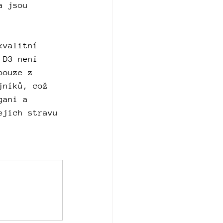
a jsou 
kvalitní 
 D3 není 
pouze z 
jníků, což 
gani a 
ejich stravu 