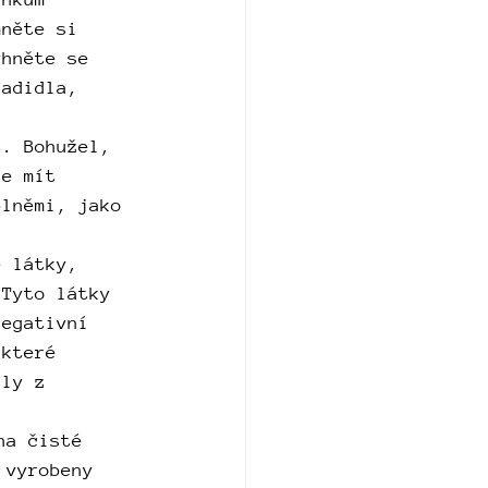
mněte si 
yhněte se 
ladidla, 
t. Bohužel, 
ce mít 
plněmi, jako 
é látky, 
 Tyto látky 
negativní 
 které 
ály z 
na čisté 
 vyrobeny 