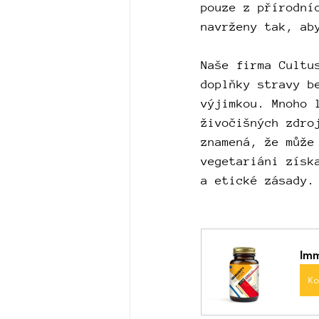
pouze z přírodní
navrženy tak, ab
Naše firma Cultu
doplňky stravy b
výjimkou. Mnoho 
živočišných zdro
znamená, že může
vegetariáni získ
a etické zásady.
Imm
K