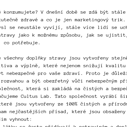
ě konzumujete? V dnešní době se zdá být stále
kutečně zdravé a co je jen marketingový trik.
ysl se neustále vyvíjí, stále více lidí se uc
stravy jako k možnému způsobu, jak se ujistit
, co potřebuje.
e všechny doplňky stravy jsou vytvořeny stejn
itiva a výplně, které nejenom snižují kvalitu
ýt nebezpečné pro vaše zdraví. Proto je důlež
 rozvahou a být obezřetný vůči nebezpečným př
olečnost, která si zakládá na čistých a bezpe
učujeme Cultus Lab. Tato společnost vyrábí ši
které jsou vytvořeny ze 100% čistých a přírod
nam nejčastějších přísad, které jsou obsaženy
jim vyhnout:
 látky se často přidávají k potravinám a dop