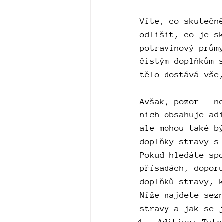
Víte, co skutečn
odlišit, co je s
potravinový prům
čistým doplňkům 
tělo dostává vše
Avšak, pozor - n
nich obsahuje ad
ale mohou také b
doplňky stravy s
Pokud hledáte sp
přísadách, dopor
doplňků stravy, 
Níže najdete sez
stravy a jak se 
Aditiva: Tyto